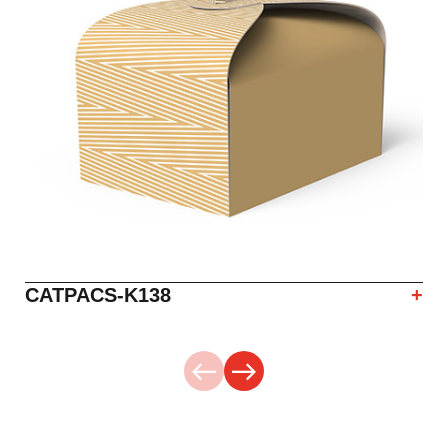
CATPACS-K138
+
west
east