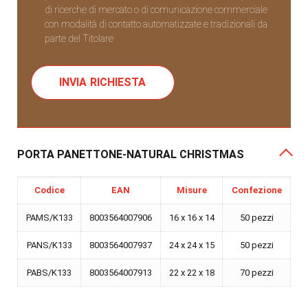
di ricerche di mercato o di comunicazione commerciale
con modalità di contatto automatizzate e tradizionali da
parte del Titolare
PORTA PANETTONE-NATURAL CHRISTMAS
Codice
EAN
Misure
Confezione
PAMS/K133
8003564007906
16 x 16 x 14
50 pezzi
PANS/K133
8003564007937
24 x 24 x 15
50 pezzi
PABS/K133
8003564007913
22 x 22 x 18
70 pezzi