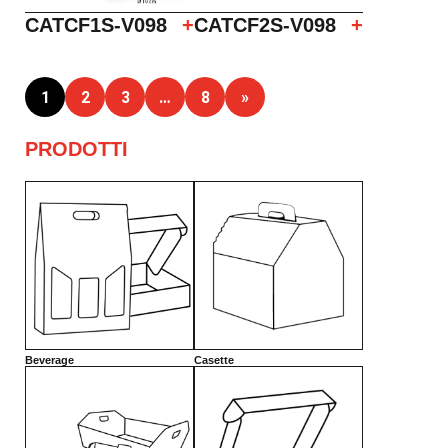
CATCF1S-V098
+
CATCF2S-V098
+
1
2
3
…
8
»
PRODOTTI
Beverage
Casette