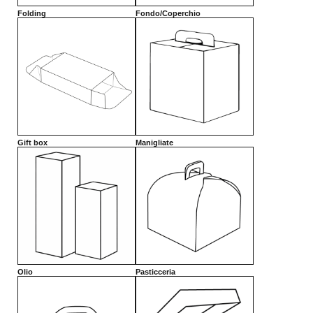
Folding
Fondo/Coperchio
Gift box
Manigliate
Olio
Pasticceria