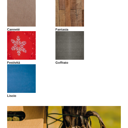
Cannetè
Fantasia
Festività
Goffrato
Liscio