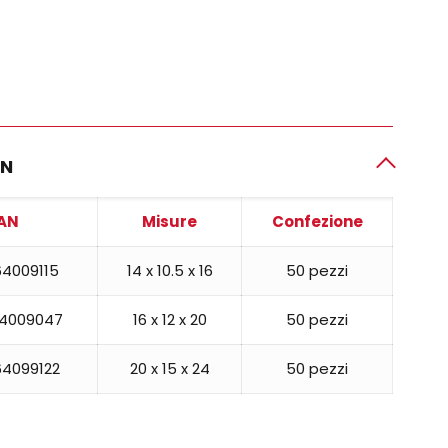
AN
AN
Misure
Confezione
4009115
14 x 10.5 x 16
50 pezzi
4009047
16 x 12 x 20
50 pezzi
4099122
20 x 15 x 24
50 pezzi