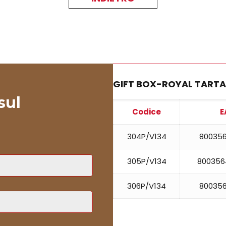
GIFT BOX-ROYAL TART
sul
Codice
E
304P/V134
800356
305P/V134
800356
306P/V134
800356