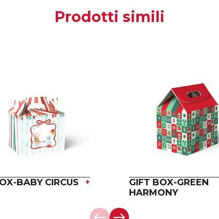
Prodotti simili
BOX-BABY CIRCUS
+
GIFT BOX-GREEN
HARMONY
west
east