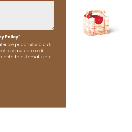
cy Policy
*
teriale pubblicitario o di
erche di mercato o di
 contatto automatizzate