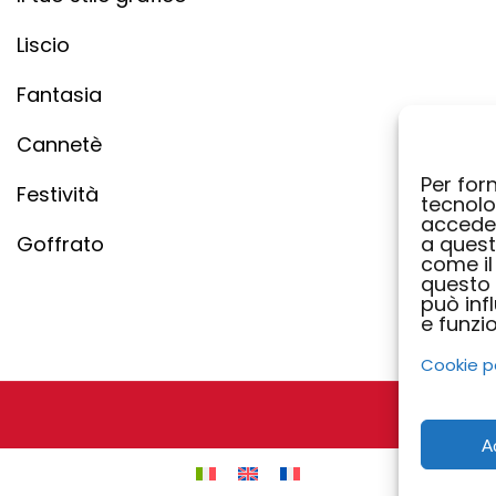
Liscio
Fantasia
Cannetè
Per forn
Festività
tecnolo
acceder
Goffrato
a quest
come il
questo 
può inf
e funzio
Cookie p
A