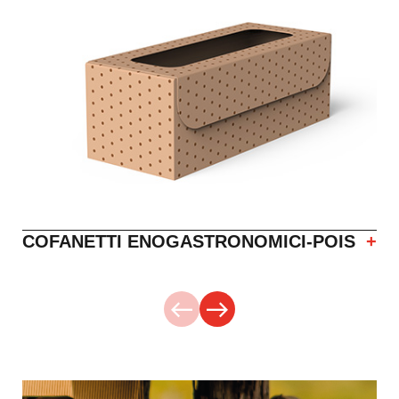
COFANETTI ENOGASTRONOMICI-POIS
+
west
east