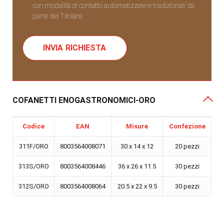
con modalità di contatto automatizzate e tradizionali da
parte del Titolare
COFANETTI ENOGASTRONOMICI-ORO
Codice
EAN
Misure
Confezione
311F/ORO
8003564008071
30 x 14 x 12
20 pezzi
313S/ORO
8003564008446
36 x 26 x 11.5
30 pezzi
312S/ORO
8003564008064
20.5 x 22 x 9.5
30 pezzi