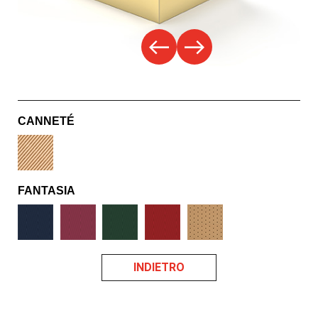
west
east
CANNETÉ
FANTASIA
INDIETRO