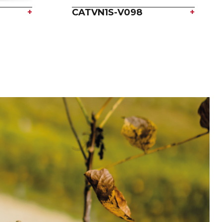
+
CATVN1S-V098
+