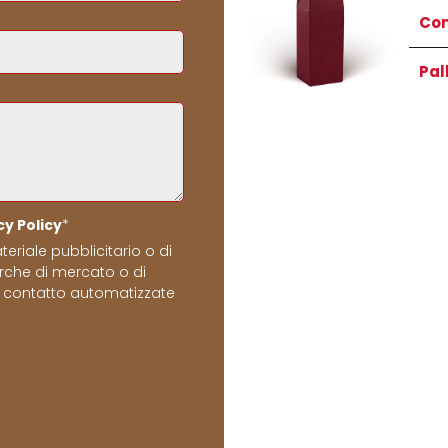
Con
Pal
cy Policy
*
teriale pubblicitario o di
erche di mercato o di
 contatto automatizzate