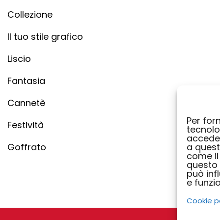
Collezione
Il tuo stile grafico
Liscio
Fantasia
Cannetè
Per forn
Festività
tecnolo
acceder
Goffrato
a quest
come il
questo 
può inf
e funzio
Cookie p