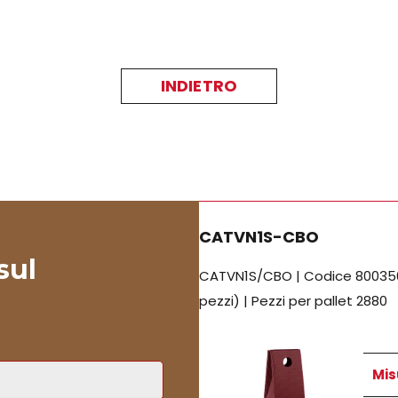
INDIETRO
CATVN1S-CBO
sul
CATVN1S/CBO | Codice 80035640
pezzi) | Pezzi per pallet 2880
Mis